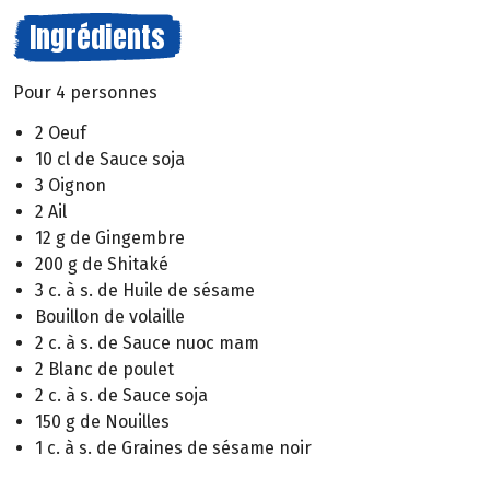
Ingrédients
Pour 4 personnes
2 Oeuf
10 cl de Sauce soja
3 Oignon
2 Ail
12 g de Gingembre
200 g de Shitaké
3 c. à s. de Huile de sésame
Bouillon de volaille
2 c. à s. de Sauce nuoc mam
2 Blanc de poulet
2 c. à s. de Sauce soja
150 g de Nouilles
1 c. à s. de Graines de sésame noir