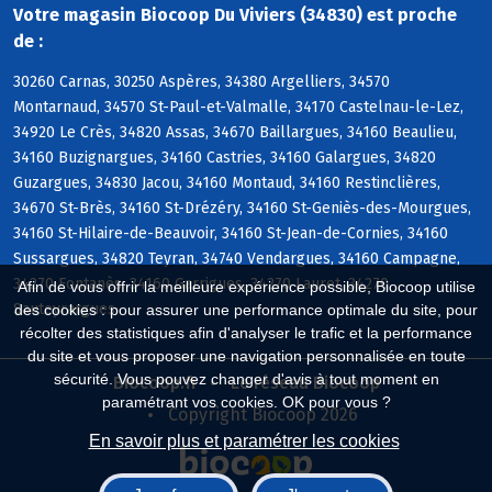
Votre magasin Biocoop Du Viviers (34830) est proche
de :
30260 Carnas, 30250 Aspères, 34380 Argelliers, 34570
Montarnaud, 34570 St-Paul-et-Valmalle, 34170 Castelnau-le-Lez,
34920 Le Crès, 34820 Assas, 34670 Baillargues, 34160 Beaulieu,
34160 Buzignargues, 34160 Castries, 34160 Galargues, 34820
Guzargues, 34830 Jacou, 34160 Montaud, 34160 Restinclières,
34670 St-Brès, 34160 St-Drézéry, 34160 St-Geniès-des-Mourgues,
34160 St-Hilaire-de-Beauvoir, 34160 St-Jean-de-Cornies, 34160
Sussargues, 34820 Teyran, 34740 Vendargues, 34160 Campagne,
34270 Fontanès, 34160 Garrigues, 34270 Lauret, 34270
Afin de vous offrir la meilleure expérience possible, Biocoop utilise
Sauteyrargues
des cookies : pour assurer une performance optimale du site, pour
récolter des statistiques afin d'analyser le trafic et la performance
du site et vous proposer une navigation personnalisée en toute
sécurité. Vous pouvez changer d'avis à tout moment en
Biocoop.fr
Le réseau Biocoop
paramétrant vos cookies. OK pour vous ?
Copyright Biocoop 2026
En savoir plus et paramétrer les cookies