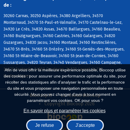
de :
30260 Carnas, 30250 Aspères, 34380 Argelliers, 34570
Montarnaud, 34570 St-Paul-et-Valmalle, 34170 Castelnau-le-Lez,
34920 Le Crès, 34820 Assas, 34670 Baillargues, 34160 Beaulieu,
34160 Buzignargues, 34160 Castries, 34160 Galargues, 34820
Guzargues, 34830 Jacou, 34160 Montaud, 34160 Restinclières,
34670 St-Brès, 34160 St-Drézéry, 34160 St-Geniès-des-Mourgues,
34160 St-Hilaire-de-Beauvoir, 34160 St-Jean-de-Cornies, 34160
Sussargues, 34820 Teyran, 34740 Vendargues, 34160 Campagne,
34270 Fontanès, 34160 Garrigues, 34270 Lauret, 34270
Afin de vous offrir la meilleure expérience possible, Biocoop utilise
Sauteyrargues
des cookies : pour assurer une performance optimale du site, pour
récolter des statistiques afin d'analyser le trafic et la performance
du site et vous proposer une navigation personnalisée en toute
sécurité. Vous pouvez changer d'avis à tout moment en
Biocoop.fr
Le réseau Biocoop
paramétrant vos cookies. OK pour vous ?
Copyright Biocoop 2026
En savoir plus et paramétrer les cookies
Je refuse
J'accepte