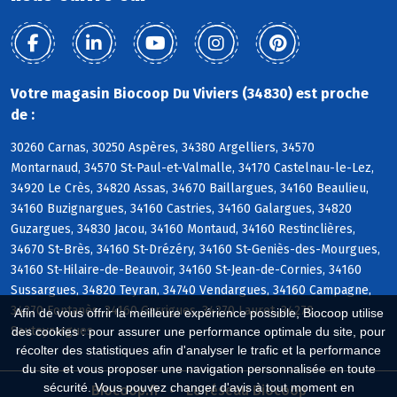
Votre magasin Biocoop Du Viviers (34830) est proche
de :
30260 Carnas, 30250 Aspères, 34380 Argelliers, 34570
Montarnaud, 34570 St-Paul-et-Valmalle, 34170 Castelnau-le-Lez,
34920 Le Crès, 34820 Assas, 34670 Baillargues, 34160 Beaulieu,
34160 Buzignargues, 34160 Castries, 34160 Galargues, 34820
Guzargues, 34830 Jacou, 34160 Montaud, 34160 Restinclières,
34670 St-Brès, 34160 St-Drézéry, 34160 St-Geniès-des-Mourgues,
34160 St-Hilaire-de-Beauvoir, 34160 St-Jean-de-Cornies, 34160
Sussargues, 34820 Teyran, 34740 Vendargues, 34160 Campagne,
34270 Fontanès, 34160 Garrigues, 34270 Lauret, 34270
Afin de vous offrir la meilleure expérience possible, Biocoop utilise
Sauteyrargues
des cookies : pour assurer une performance optimale du site, pour
récolter des statistiques afin d'analyser le trafic et la performance
du site et vous proposer une navigation personnalisée en toute
sécurité. Vous pouvez changer d'avis à tout moment en
Biocoop.fr
Le réseau Biocoop