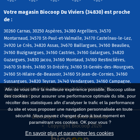
Votre magasin Biocoop Du Viviers (34830) est proche
de :
30260 Carnas, 30250 Aspères, 34380 Argelliers, 34570
Montarnaud, 34570 St-Paul-et-Valmalle, 34170 Castelnau-le-Lez,
34920 Le Crès, 34820 Assas, 34670 Baillargues, 34160 Beaulieu,
34160 Buzignargues, 34160 Castries, 34160 Galargues, 34820
Guzargues, 34830 Jacou, 34160 Montaud, 34160 Restinclières,
34670 St-Brès, 34160 St-Drézéry, 34160 St-Geniès-des-Mourgues,
34160 St-Hilaire-de-Beauvoir, 34160 St-Jean-de-Cornies, 34160
Sussargues, 34820 Teyran, 34740 Vendargues, 34160 Campagne,
34270 Fontanès, 34160 Garrigues, 34270 Lauret, 34270
Afin de vous offrir la meilleure expérience possible, Biocoop utilise
Sauteyrargues
des cookies : pour assurer une performance optimale du site, pour
récolter des statistiques afin d'analyser le trafic et la performance
du site et vous proposer une navigation personnalisée en toute
sécurité. Vous pouvez changer d'avis à tout moment en
Biocoop.fr
Le réseau Biocoop
paramétrant vos cookies. OK pour vous ?
Copyright Biocoop 2026
En savoir plus et paramétrer les cookies