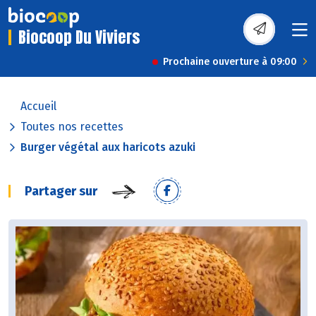
Biocoop Du Viviers
Prochaine ouverture à 09:00
Accueil
Toutes nos recettes
Burger végétal aux haricots azuki
Partager sur