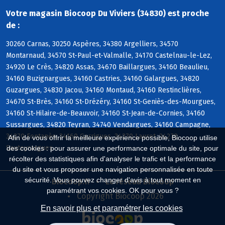
Votre magasin Biocoop Du Viviers (34830) est proche
de :
30260 Carnas, 30250 Aspères, 34380 Argelliers, 34570
Montarnaud, 34570 St-Paul-et-Valmalle, 34170 Castelnau-le-Lez,
34920 Le Crès, 34820 Assas, 34670 Baillargues, 34160 Beaulieu,
34160 Buzignargues, 34160 Castries, 34160 Galargues, 34820
Guzargues, 34830 Jacou, 34160 Montaud, 34160 Restinclières,
34670 St-Brès, 34160 St-Drézéry, 34160 St-Geniès-des-Mourgues,
34160 St-Hilaire-de-Beauvoir, 34160 St-Jean-de-Cornies, 34160
Sussargues, 34820 Teyran, 34740 Vendargues, 34160 Campagne,
34270 Fontanès, 34160 Garrigues, 34270 Lauret, 34270
Afin de vous offrir la meilleure expérience possible, Biocoop utilise
Sauteyrargues
des cookies : pour assurer une performance optimale du site, pour
récolter des statistiques afin d'analyser le trafic et la performance
du site et vous proposer une navigation personnalisée en toute
sécurité. Vous pouvez changer d'avis à tout moment en
Biocoop.fr
Le réseau Biocoop
paramétrant vos cookies. OK pour vous ?
Copyright Biocoop 2026
En savoir plus et paramétrer les cookies