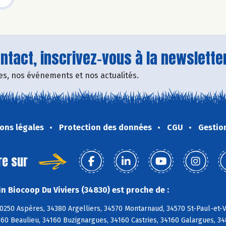
tact, inscrivez-vous à la newsletter
fres, nos événements et nos actualités.
ons légales
Protection des données
CGU
Gestio
re sur
n Biocoop Du Viviers (34830) est proche de :
0250 Aspères, 34380 Argelliers, 34570 Montarnaud, 34570 St-Paul-et-V
160 Beaulieu, 34160 Buzignargues, 34160 Castries, 34160 Galargues, 3