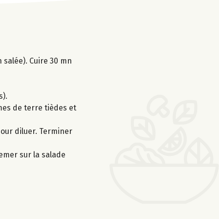
n salée). Cuire 30 mn
s).
mmes de terre tièdes et
pour diluer. Terminer
semer sur la salade