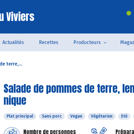
u Viviers
Actualités
Recettes
Producteurs
Magaz
 terre,...
Salade de pommes de terre, lent
nique
Plat principal
Sans porc
Vegan
Végétarien
Eté
Nombre de personnes
Prépara