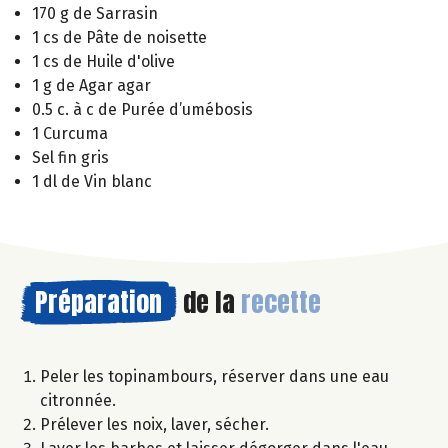
170 g de Sarrasin
1 cs de Pâte de noisette
1 cs de Huile d'olive
1 g de Agar agar
0.5 c. à c de Purée d’umébosis
1 Curcuma
Sel fin gris
1 dl de Vin blanc
Préparation
de la
recette
Peler les topinambours, réserver dans une eau
citronnée.
Prélever les noix, laver, sécher.