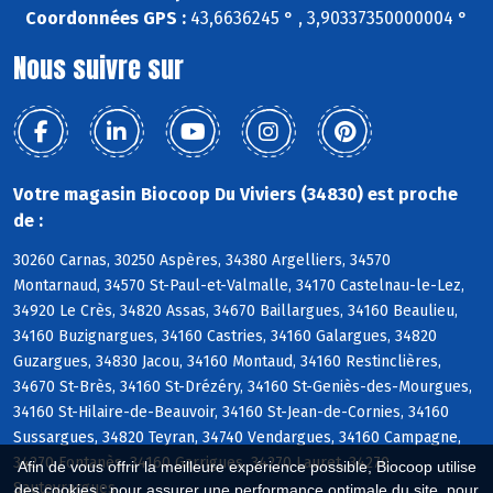
Coordonnées GPS :
43,6636245 ° , 3,90337350000004 °
Nous suivre sur
Votre magasin Biocoop Du Viviers (34830) est proche
de :
30260 Carnas, 30250 Aspères, 34380 Argelliers, 34570
Montarnaud, 34570 St-Paul-et-Valmalle, 34170 Castelnau-le-Lez,
34920 Le Crès, 34820 Assas, 34670 Baillargues, 34160 Beaulieu,
34160 Buzignargues, 34160 Castries, 34160 Galargues, 34820
Guzargues, 34830 Jacou, 34160 Montaud, 34160 Restinclières,
34670 St-Brès, 34160 St-Drézéry, 34160 St-Geniès-des-Mourgues,
34160 St-Hilaire-de-Beauvoir, 34160 St-Jean-de-Cornies, 34160
Sussargues, 34820 Teyran, 34740 Vendargues, 34160 Campagne,
34270 Fontanès, 34160 Garrigues, 34270 Lauret, 34270
Afin de vous offrir la meilleure expérience possible, Biocoop utilise
Sauteyrargues
des cookies : pour assurer une performance optimale du site, pour