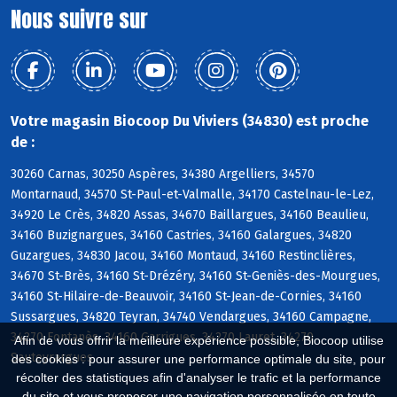
Nous suivre sur
Votre magasin Biocoop Du Viviers (34830) est proche
de :
30260 Carnas, 30250 Aspères, 34380 Argelliers, 34570
Montarnaud, 34570 St-Paul-et-Valmalle, 34170 Castelnau-le-Lez,
34920 Le Crès, 34820 Assas, 34670 Baillargues, 34160 Beaulieu,
34160 Buzignargues, 34160 Castries, 34160 Galargues, 34820
Guzargues, 34830 Jacou, 34160 Montaud, 34160 Restinclières,
34670 St-Brès, 34160 St-Drézéry, 34160 St-Geniès-des-Mourgues,
34160 St-Hilaire-de-Beauvoir, 34160 St-Jean-de-Cornies, 34160
Sussargues, 34820 Teyran, 34740 Vendargues, 34160 Campagne,
34270 Fontanès, 34160 Garrigues, 34270 Lauret, 34270
Afin de vous offrir la meilleure expérience possible, Biocoop utilise
Sauteyrargues
des cookies : pour assurer une performance optimale du site, pour
récolter des statistiques afin d'analyser le trafic et la performance
du site et vous proposer une navigation personnalisée en toute