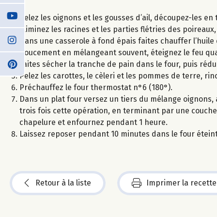
Pelez les oignons et les gousses d’ail, découpez-les e
Eliminez les racines et les parties flétries des poirea
Dans une casserole à fond épais faites chauffer l’huile d’
doucement en mélangeant souvent, éteignez le feu qua
Faites sécher la tranche de pain dans le four, puis réd
Pelez les carottes, le cèleri et les pommes de terre, ri
Préchauffez le four thermostat n°6 (180°).
Dans un plat four versez un tiers du mélange oignons,
trois fois cette opération, en terminant par une couche
chapelure et enfournez pendant 1 heure.
Laissez reposer pendant 10 minutes dans le four étein
Retour à la liste
Imprimer la recette