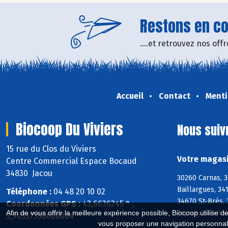
Restons en con
....et retrouvez nos of
Accueil
Contact
Menti
Biocoop Du Viviers
Nous suiv
15 rue du Clos du Viviers
Votre magasi
Centre Commercial Espace Bocaud
34830 Jacou
30260 Carnas, 3
Baillargues, 34
Téléphone :
04 48 20 10 02
34670 St-Brès, 
Coordonnées GPS :
43,6636245 ° ,
Teyran, 34740 
Afin de vous offrir la meilleure expérience possible, Biocoop utilise d
3,90337350000004 °
vous proposer une navigation personnal