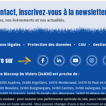
tact, inscrivez-vous à la newsletter
fres, nos événements et nos actualités.
ons légales
Protection des données
CGU
Gestio
re sur
n Biocoop Du Viviers (34830) est proche de :
0250 Aspères, 34380 Argelliers, 34570 Montarnaud, 34570 St-Paul-et-V
160 Beaulieu, 34160 Buzignargues, 34160 Castries, 34160 Galargues, 3
34160 St-Drézéry, 34160 St-Geniès-des-Mourgues, 34160 St-Hilaire-de
Vendargues, 34160 Campagne, 34270 Fontanès, 34160 Garrigues, 34270 
es cookies : pour assurer une performance optimale du site, pour récolter
isée en toute sécurité. Vous pouvez changer d'avis à tout moment en 