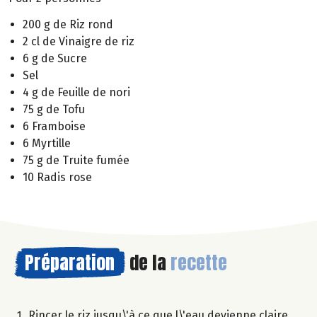
200 g de Riz rond
2 cl de Vinaigre de riz
6 g de Sucre
Sel
4 g de Feuille de nori
75 g de Tofu
6 Framboise
6 Myrtille
75 g de Truite fumée
10 Radis rose
Préparation
de la
recette
Rincer le riz jusqu\'à ce que l\'eau devienne claire,