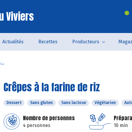
u Viviers
Actualités
Recettes
Producteurs
Magaz
...
Crêpes à la farine de riz
Dessert
Sans gluten
Sans lactose
Végétarien
Aut
Nombre de personnes
Prépara
4 personnes
10 min