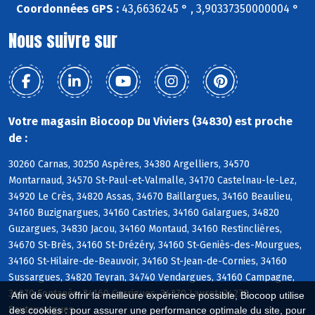
Coordonnées GPS :
43,6636245 ° , 3,90337350000004 °
Nous suivre sur
Votre magasin Biocoop Du Viviers (34830) est proche
de :
30260 Carnas, 30250 Aspères, 34380 Argelliers, 34570
Montarnaud, 34570 St-Paul-et-Valmalle, 34170 Castelnau-le-Lez,
34920 Le Crès, 34820 Assas, 34670 Baillargues, 34160 Beaulieu,
34160 Buzignargues, 34160 Castries, 34160 Galargues, 34820
Guzargues, 34830 Jacou, 34160 Montaud, 34160 Restinclières,
34670 St-Brès, 34160 St-Drézéry, 34160 St-Geniès-des-Mourgues,
34160 St-Hilaire-de-Beauvoir, 34160 St-Jean-de-Cornies, 34160
Sussargues, 34820 Teyran, 34740 Vendargues, 34160 Campagne,
34270 Fontanès, 34160 Garrigues, 34270 Lauret, 34270
Afin de vous offrir la meilleure expérience possible, Biocoop utilise
Sauteyrargues
des cookies : pour assurer une performance optimale du site, pour