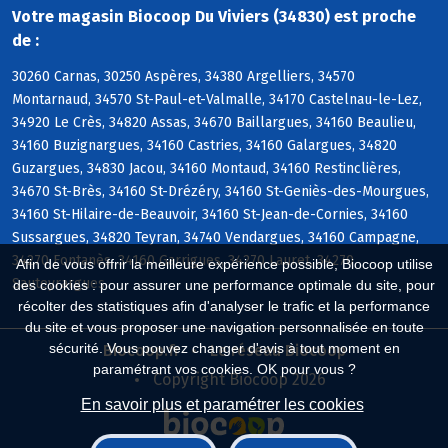
Votre magasin Biocoop Du Viviers (34830) est proche
de :
30260 Carnas, 30250 Aspères, 34380 Argelliers, 34570
Montarnaud, 34570 St-Paul-et-Valmalle, 34170 Castelnau-le-Lez,
34920 Le Crès, 34820 Assas, 34670 Baillargues, 34160 Beaulieu,
34160 Buzignargues, 34160 Castries, 34160 Galargues, 34820
Guzargues, 34830 Jacou, 34160 Montaud, 34160 Restinclières,
34670 St-Brès, 34160 St-Drézéry, 34160 St-Geniès-des-Mourgues,
34160 St-Hilaire-de-Beauvoir, 34160 St-Jean-de-Cornies, 34160
Sussargues, 34820 Teyran, 34740 Vendargues, 34160 Campagne,
34270 Fontanès, 34160 Garrigues, 34270 Lauret, 34270
Afin de vous offrir la meilleure expérience possible, Biocoop utilise
Sauteyrargues
des cookies : pour assurer une performance optimale du site, pour
récolter des statistiques afin d'analyser le trafic et la performance
du site et vous proposer une navigation personnalisée en toute
sécurité. Vous pouvez changer d'avis à tout moment en
Biocoop.fr
Le réseau Biocoop
paramétrant vos cookies. OK pour vous ?
Copyright Biocoop 2026
En savoir plus et paramétrer les cookies