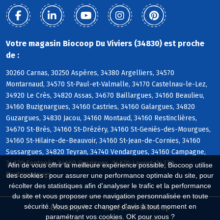
Votre magasin Biocoop Du Viviers (34830) est proche
de :
30260 Carnas, 30250 Aspères, 34380 Argelliers, 34570
Montarnaud, 34570 St-Paul-et-Valmalle, 34170 Castelnau-le-Lez,
34920 Le Crès, 34820 Assas, 34670 Baillargues, 34160 Beaulieu,
34160 Buzignargues, 34160 Castries, 34160 Galargues, 34820
Guzargues, 34830 Jacou, 34160 Montaud, 34160 Restinclières,
34670 St-Brès, 34160 St-Drézéry, 34160 St-Geniès-des-Mourgues,
34160 St-Hilaire-de-Beauvoir, 34160 St-Jean-de-Cornies, 34160
Sussargues, 34820 Teyran, 34740 Vendargues, 34160 Campagne,
34270 Fontanès, 34160 Garrigues, 34270 Lauret, 34270
Afin de vous offrir la meilleure expérience possible, Biocoop utilise
Sauteyrargues
des cookies : pour assurer une performance optimale du site, pour
récolter des statistiques afin d'analyser le trafic et la performance
du site et vous proposer une navigation personnalisée en toute
sécurité. Vous pouvez changer d'avis à tout moment en
Biocoop.fr
Le réseau Biocoop
paramétrant vos cookies. OK pour vous ?