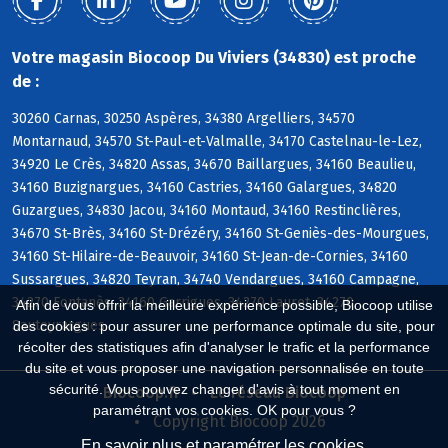
Votre magasin Biocoop Du Viviers (34830) est proche
de :
30260 Carnas, 30250 Aspères, 34380 Argelliers, 34570
Montarnaud, 34570 St-Paul-et-Valmalle, 34170 Castelnau-le-Lez,
34920 Le Crès, 34820 Assas, 34670 Baillargues, 34160 Beaulieu,
34160 Buzignargues, 34160 Castries, 34160 Galargues, 34820
Guzargues, 34830 Jacou, 34160 Montaud, 34160 Restinclières,
34670 St-Brès, 34160 St-Drézéry, 34160 St-Geniès-des-Mourgues,
34160 St-Hilaire-de-Beauvoir, 34160 St-Jean-de-Cornies, 34160
Sussargues, 34820 Teyran, 34740 Vendargues, 34160 Campagne,
34270 Fontanès, 34160 Garrigues, 34270 Lauret, 34270
Afin de vous offrir la meilleure expérience possible, Biocoop utilise
Sauteyrargues
des cookies : pour assurer une performance optimale du site, pour
récolter des statistiques afin d'analyser le trafic et la performance
du site et vous proposer une navigation personnalisée en toute
sécurité. Vous pouvez changer d'avis à tout moment en
Biocoop.fr
Le réseau Biocoop
paramétrant vos cookies. OK pour vous ?
Copyright Biocoop 2026
En savoir plus et paramétrer les cookies