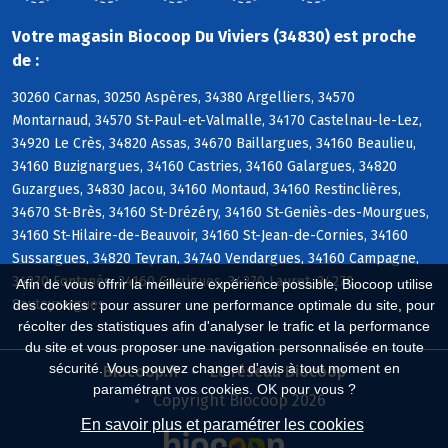
Votre magasin Biocoop Du Viviers (34830) est proche
de :
30260 Carnas, 30250 Aspères, 34380 Argelliers, 34570
Montarnaud, 34570 St-Paul-et-Valmalle, 34170 Castelnau-le-Lez,
34920 Le Crès, 34820 Assas, 34670 Baillargues, 34160 Beaulieu,
34160 Buzignargues, 34160 Castries, 34160 Galargues, 34820
Guzargues, 34830 Jacou, 34160 Montaud, 34160 Restinclières,
34670 St-Brès, 34160 St-Drézéry, 34160 St-Geniès-des-Mourgues,
34160 St-Hilaire-de-Beauvoir, 34160 St-Jean-de-Cornies, 34160
Sussargues, 34820 Teyran, 34740 Vendargues, 34160 Campagne,
34270 Fontanès, 34160 Garrigues, 34270 Lauret, 34270
Afin de vous offrir la meilleure expérience possible, Biocoop utilise
Sauteyrargues
des cookies : pour assurer une performance optimale du site, pour
récolter des statistiques afin d'analyser le trafic et la performance
du site et vous proposer une navigation personnalisée en toute
sécurité. Vous pouvez changer d'avis à tout moment en
Biocoop.fr
Le réseau Biocoop
paramétrant vos cookies. OK pour vous ?
Copyright Biocoop 2026
En savoir plus et paramétrer les cookies