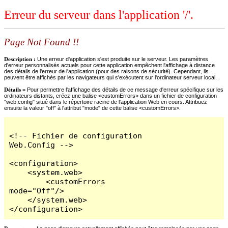
Erreur du serveur dans l'application '/'.
Page Not Found !!
Description :
Une erreur d'application s'est produite sur le serveur. Les paramètres
d'erreur personnalisés actuels pour cette application empêchent l'affichage à distance
des détails de l'erreur de l'application (pour des raisons de sécurité). Cependant, ils
peuvent être affichés par les navigateurs qui s'exécutent sur l'ordinateur serveur local.
Détails =
Pour permettre l'affichage des détails de ce message d'erreur spécifique sur les
ordinateurs distants, créez une balise <customErrors> dans un fichier de configuration
"web.config" situé dans le répertoire racine de l'application Web en cours. Attribuez
ensuite la valeur "off" à l'attribut "mode" de cette balise <customErrors>.
<!-- Fichier de configuration 
Web.Config -->

<configuration>

    <system.web>

        <customErrors 
mode="Off"/>

    </system.web>

</configuration>