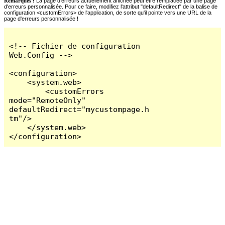
Remarques :
La page d'erreurs actuellement affichée peut être remplacée par une page
d'erreurs personnalisée. Pour ce faire, modifiez l'attribut "defaultRedirect" de la balise de
configuration <customErrors> de l'application, de sorte qu'il pointe vers une URL de la
page d'erreurs personnalisée !
<!-- Fichier de configuration 
Web.Config -->

<configuration>

    <system.web>

        <customErrors 
mode="RemoteOnly" 
defaultRedirect="mycustompage.h
tm"/>

    </system.web>

</configuration>