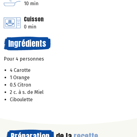
10 min
Cuisson
0 min
Ingrédients
Pour 4 personnes
4 Carotte
1 Orange
0.5 Citron
2 c. à s. de Miel
Ciboulette
Préparation
de la
recette