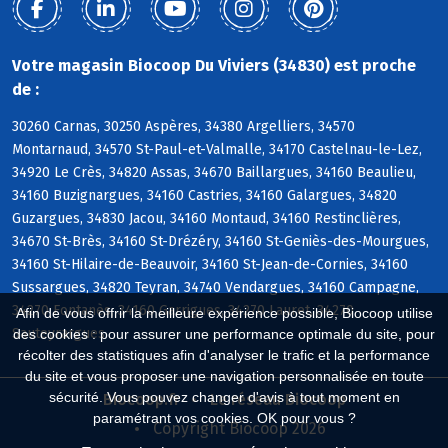
Votre magasin Biocoop Du Viviers (34830) est proche
de :
30260 Carnas, 30250 Aspères, 34380 Argelliers, 34570
Montarnaud, 34570 St-Paul-et-Valmalle, 34170 Castelnau-le-Lez,
34920 Le Crès, 34820 Assas, 34670 Baillargues, 34160 Beaulieu,
34160 Buzignargues, 34160 Castries, 34160 Galargues, 34820
Guzargues, 34830 Jacou, 34160 Montaud, 34160 Restinclières,
34670 St-Brès, 34160 St-Drézéry, 34160 St-Geniès-des-Mourgues,
34160 St-Hilaire-de-Beauvoir, 34160 St-Jean-de-Cornies, 34160
Sussargues, 34820 Teyran, 34740 Vendargues, 34160 Campagne,
34270 Fontanès, 34160 Garrigues, 34270 Lauret, 34270
Afin de vous offrir la meilleure expérience possible, Biocoop utilise
Sauteyrargues
des cookies : pour assurer une performance optimale du site, pour
récolter des statistiques afin d'analyser le trafic et la performance
du site et vous proposer une navigation personnalisée en toute
sécurité. Vous pouvez changer d'avis à tout moment en
Biocoop.fr
Le réseau Biocoop
paramétrant vos cookies. OK pour vous ?
Copyright Biocoop 2026