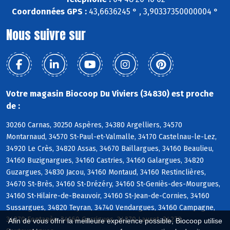
Coordonnées GPS :
43,6636245 ° , 3,90337350000004 °
Nous suivre sur
Votre magasin Biocoop Du Viviers (34830) est proche
de :
30260 Carnas, 30250 Aspères, 34380 Argelliers, 34570
Montarnaud, 34570 St-Paul-et-Valmalle, 34170 Castelnau-le-Lez,
34920 Le Crès, 34820 Assas, 34670 Baillargues, 34160 Beaulieu,
34160 Buzignargues, 34160 Castries, 34160 Galargues, 34820
Guzargues, 34830 Jacou, 34160 Montaud, 34160 Restinclières,
34670 St-Brès, 34160 St-Drézéry, 34160 St-Geniès-des-Mourgues,
34160 St-Hilaire-de-Beauvoir, 34160 St-Jean-de-Cornies, 34160
Sussargues, 34820 Teyran, 34740 Vendargues, 34160 Campagne,
34270 Fontanès, 34160 Garrigues, 34270 Lauret, 34270
Afin de vous offrir la meilleure expérience possible, Biocoop utilise