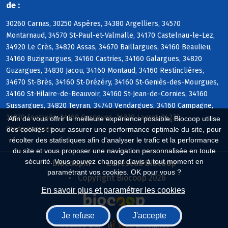
de :
30260 Carnas, 30250 Aspères, 34380 Argelliers, 34570
Montarnaud, 34570 St-Paul-et-Valmalle, 34170 Castelnau-le-Lez,
34920 Le Crès, 34820 Assas, 34670 Baillargues, 34160 Beaulieu,
34160 Buzignargues, 34160 Castries, 34160 Galargues, 34820
Guzargues, 34830 Jacou, 34160 Montaud, 34160 Restinclières,
34670 St-Brès, 34160 St-Drézéry, 34160 St-Geniès-des-Mourgues,
34160 St-Hilaire-de-Beauvoir, 34160 St-Jean-de-Cornies, 34160
Sussargues, 34820 Teyran, 34740 Vendargues, 34160 Campagne,
34270 Fontanès, 34160 Garrigues, 34270 Lauret, 34270
Afin de vous offrir la meilleure expérience possible, Biocoop utilise
Sauteyrargues
des cookies : pour assurer une performance optimale du site, pour
récolter des statistiques afin d'analyser le trafic et la performance
du site et vous proposer une navigation personnalisée en toute
sécurité. Vous pouvez changer d'avis à tout moment en
Biocoop.fr
Le réseau Biocoop
paramétrant vos cookies. OK pour vous ?
Copyright Biocoop 2026
En savoir plus et paramétrer les cookies
Je refuse
J'accepte
Réalisé par