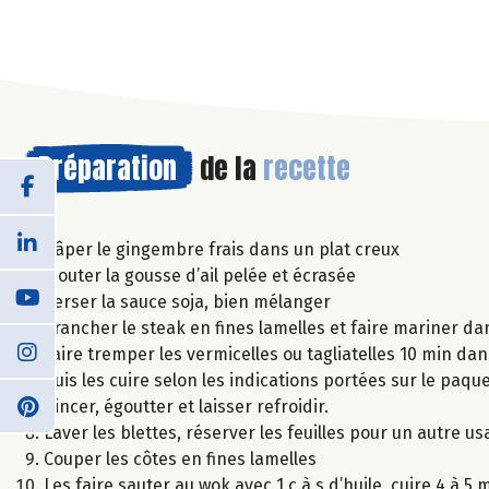
Préparation
de la
recette
Râper le gingembre frais dans un plat creux
Ajouter la gousse d’ail pelée et écrasée
Verser la sauce soja, bien mélanger
Trancher le steak en fines lamelles et faire mariner da
Faire tremper les vermicelles ou tagliatelles 10 min dan
Puis les cuire selon les indications portées sur le paque
Rincer, égoutter et laisser refroidir.
Laver les blettes, réserver les feuilles pour un autre 
Couper les côtes en fines lamelles
Les faire sauter au wok avec 1 c.à.s d’huile, cuire 4 à 5