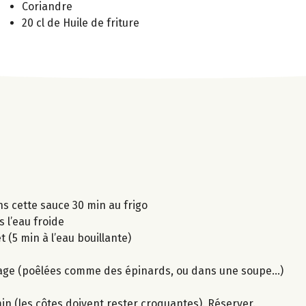
Coriandre
20 cl de Huile de friture
ns cette sauce 30 min au frigo
s l’eau froide
t (5 min à l’eau bouillante)
usage (poêlées comme des épinards, ou dans une soupe...)
 min (les côtes doivent rester croquantes). Réserver.