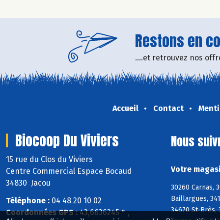
Restons en con
....et retrouvez nos of
Accueil
Contact
Menti
Biocoop Du Viviers
Nous suiv
15 rue du Clos du Viviers
Votre magasi
Centre Commercial Espace Bocaud
34830 Jacou
30260 Carnas, 3
Baillargues, 34
Téléphone :
04 48 20 10 02
34670 St-Brès, 
Coordonnées GPS :
43,6636245 ° ,