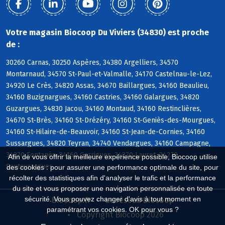
Votre magasin Biocoop Du Viviers (34830) est proche
de :
30260 Carnas, 30250 Aspères, 34380 Argelliers, 34570
Montarnaud, 34570 St-Paul-et-Valmalle, 34170 Castelnau-le-Lez,
34920 Le Crès, 34820 Assas, 34670 Baillargues, 34160 Beaulieu,
34160 Buzignargues, 34160 Castries, 34160 Galargues, 34820
Guzargues, 34830 Jacou, 34160 Montaud, 34160 Restinclières,
34670 St-Brès, 34160 St-Drézéry, 34160 St-Geniès-des-Mourgues,
34160 St-Hilaire-de-Beauvoir, 34160 St-Jean-de-Cornies, 34160
Sussargues, 34820 Teyran, 34740 Vendargues, 34160 Campagne,
34270 Fontanès, 34160 Garrigues, 34270 Lauret, 34270
Afin de vous offrir la meilleure expérience possible, Biocoop utilise
Sauteyrargues
des cookies : pour assurer une performance optimale du site, pour
récolter des statistiques afin d'analyser le trafic et la performance
du site et vous proposer une navigation personnalisée en toute
sécurité. Vous pouvez changer d'avis à tout moment en
Biocoop.fr
Le réseau Biocoop
paramétrant vos cookies. OK pour vous ?
Copyright Biocoop 2026