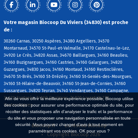
Votre magasin Biocoop Du Viviers (34830) est proche
de :
30260 Carnas, 30250 Aspères, 34380 Argelliers, 34570
Montarnaud, 34570 St-Paul-et-Valmalle, 34170 Castelnau-le-Lez,
34920 Le Crès, 34820 Assas, 34670 Baillargues, 34160 Beaulieu,
34160 Buzignargues, 34160 Castries, 34160 Galargues, 34820
Guzargues, 34830 Jacou, 34160 Montaud, 34160 Restinclières,
34670 St-Brès, 34160 St-Drézéry, 34160 St-Geniès-des-Mourgues,
34160 St-Hilaire-de-Beauvoir, 34160 St-Jean-de-Cornies, 34160
Sussargues, 34820 Teyran, 34740 Vendargues, 34160 Campagne,
34270 Fontanès, 34160 Garrigues, 34270 Lauret, 34270
Afin de vous offrir la meilleure expérience possible, Biocoop utilise
Sauteyrargues
des cookies : pour assurer une performance optimale du site, pour
récolter des statistiques afin d'analyser le trafic et la performance
du site et vous proposer une navigation personnalisée en toute
sécurité. Vous pouvez changer d'avis à tout moment en
Biocoop.fr
Le réseau Biocoop
paramétrant vos cookies. OK pour vous ?
Copyright Biocoop 2026