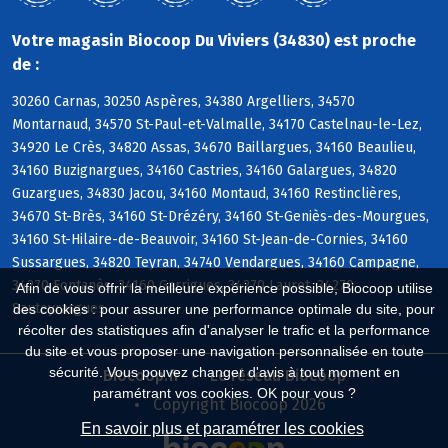
Votre magasin Biocoop Du Viviers (34830) est proche
de :
30260 Carnas, 30250 Aspères, 34380 Argelliers, 34570
Montarnaud, 34570 St-Paul-et-Valmalle, 34170 Castelnau-le-Lez,
34920 Le Crès, 34820 Assas, 34670 Baillargues, 34160 Beaulieu,
34160 Buzignargues, 34160 Castries, 34160 Galargues, 34820
Guzargues, 34830 Jacou, 34160 Montaud, 34160 Restinclières,
34670 St-Brès, 34160 St-Drézéry, 34160 St-Geniès-des-Mourgues,
34160 St-Hilaire-de-Beauvoir, 34160 St-Jean-de-Cornies, 34160
Sussargues, 34820 Teyran, 34740 Vendargues, 34160 Campagne,
34270 Fontanès, 34160 Garrigues, 34270 Lauret, 34270
Afin de vous offrir la meilleure expérience possible, Biocoop utilise
Sauteyrargues
des cookies : pour assurer une performance optimale du site, pour
récolter des statistiques afin d'analyser le trafic et la performance
du site et vous proposer une navigation personnalisée en toute
sécurité. Vous pouvez changer d'avis à tout moment en
Biocoop.fr
Le réseau Biocoop
paramétrant vos cookies. OK pour vous ?
Copyright Biocoop 2026
En savoir plus et paramétrer les cookies