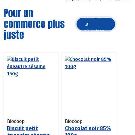
Pour un
Découvrir
commerce plus
la
juste
sélection
Biocoop
Biocoop
Biscuit petit
Chocolat noir 85%