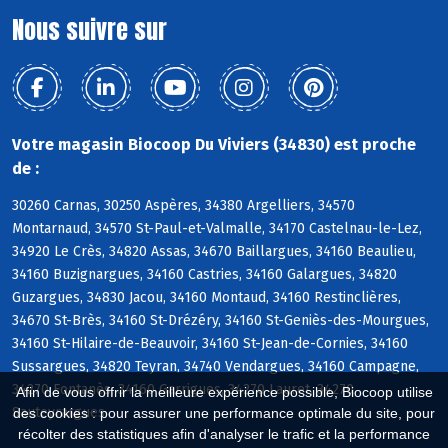
Nous suivre sur
Votre magasin Biocoop Du Viviers (34830) est proche
de :
30260 Carnas, 30250 Aspères, 34380 Argelliers, 34570
Montarnaud, 34570 St-Paul-et-Valmalle, 34170 Castelnau-le-Lez,
34920 Le Crès, 34820 Assas, 34670 Baillargues, 34160 Beaulieu,
34160 Buzignargues, 34160 Castries, 34160 Galargues, 34820
Guzargues, 34830 Jacou, 34160 Montaud, 34160 Restinclières,
34670 St-Brès, 34160 St-Drézéry, 34160 St-Geniès-des-Mourgues,
34160 St-Hilaire-de-Beauvoir, 34160 St-Jean-de-Cornies, 34160
Sussargues, 34820 Teyran, 34740 Vendargues, 34160 Campagne,
34270 Fontanès, 34160 Garrigues, 34270 Lauret, 34270
Afin de vous offrir la meilleure expérience possible, Biocoop utilise
Sauteyrargues
des cookies : pour assurer une performance optimale du site, pour
récolter des statistiques afin d'analyser le trafic et la performance