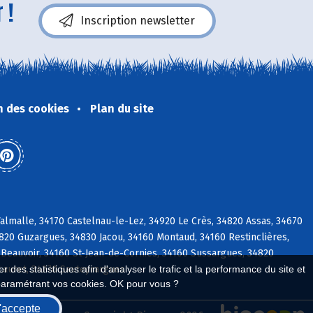
 !
Inscription newsletter
n des cookies
Plan du site
almalle, 34170 Castelnau-le-Lez, 34920 Le Crès, 34820 Assas, 34670
4820 Guzargues, 34830 Jacou, 34160 Montaud, 34160 Restinclières,
-Beauvoir, 34160 St-Jean-de-Cornies, 34160 Sussargues, 34820
Lauret, 34270 Sauteyrargues
 des statistiques afin d'analyser le trafic et la performance du site et
paramétrant vos cookies. OK pour vous ?
'accepte