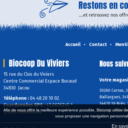
Restons en con
....et retrouvez nos of
Accueil
Contact
Menti
Biocoop Du Viviers
Nous suiv
15 rue du Clos du Viviers
Votre magasi
Centre Commercial Espace Bocaud
34830 Jacou
30260 Carnas, 3
Baillargues, 34
Téléphone :
04 48 20 10 02
34670 St-Brès, 
Coordonnées GPS :
43,6636245 ° ,
Teyran, 34740 
Afin de vous offrir la meilleure expérience possible, Biocoop utilise d
3,90337350000004 °
vous proposer une navigation personnal
En savoi